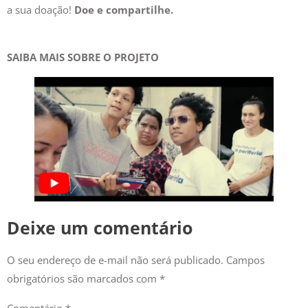
a sua doação!
Doe e compartilhe.
newsletter e fique por
dentro de todas as
SAIBA MAIS SOBRE O PROJETO
novidades
Preencha com seus dados abaixo para se
fazer parte
Deixe um comentário
O seu endereço de e-mail não será publicado.
Campos
obrigatórios são marcados com
*
Me inscrever
Comentário
*