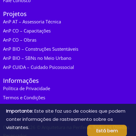
Fale Conosco
Projetos
AnP AT – Assessoria Técnica
AnP CO – Capacitações
AnP CO – Obras
AnP BIO – Construções Sustentáveis
AnP BIO – SBNs no Meio Urbano
AnP CUIDA – Cuidado Psicossocial
Informações
Política de Privacidade
Termos e Condições
Importante:
Este site faz uso de cookies que podem
conter informações de rastreamento sobre os
Copyright 2026 © Arquitetura na Periferia. Todos os Direitos
visitantes.
Está bem
Reservados